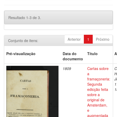
Resultado 1-3 de 3.
Anterior
1
Próximo
Conjunto de itens:
Pré-visualização
Data do
Título
A
documento
1809
Cartas sobre
C
a
H
framaçoneria:
J
Segunda
1
edicção feita
1
sobre a
original de
Amsterdam,
e
augmentada