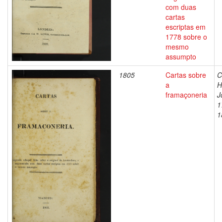
com duas
cartas
escriptas em
1778 sobre o
mesmo
assumpto
1805
Cartas sobre
C
a
H
framaçoneria
J
1
1