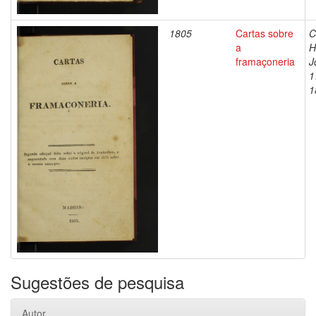
1805
Cartas sobre
C
a
H
framaçoneria
J
1
1
Sugestões de pesquisa
Autor