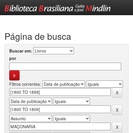
Skip
navigation
Página de busca
Buscar em:
por
Filtros correntes: