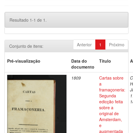
Resultado 1-1 de 1.
Anterior
1
Próximo
Conjunto de itens:
Pré-visualização
Data do
Título
A
documento
1809
Cartas sobre
C
a
H
framaçoneria:
J
Segunda
1
edicção feita
1
sobre a
original de
Amsterdam,
e
augmentada