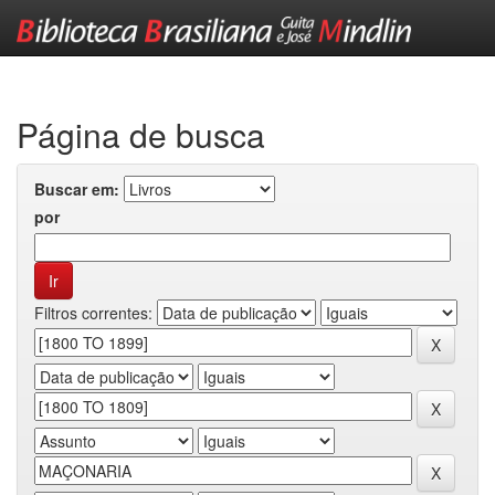
Skip
navigation
Página de busca
Buscar em:
por
Filtros correntes: