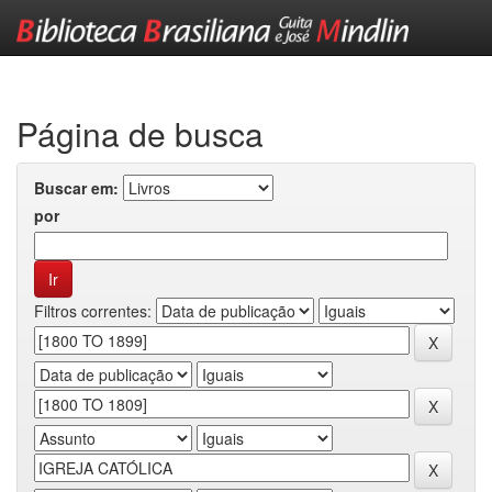
Skip
navigation
Página de busca
Buscar em:
por
Filtros correntes: