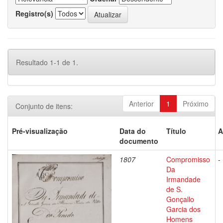
Registro(s)
Resultado 1-1 de 1.
Anterior
1
Próximo
Conjunto de itens:
Pré-visualização
Data do
Título
A
documento
1807
Compromisso
-
Da
Irmandade
de S.
Gonçallo
Garcia dos
Homens