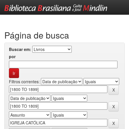
Skip
navigation
Página de busca
Buscar em:
por
Filtros correntes: