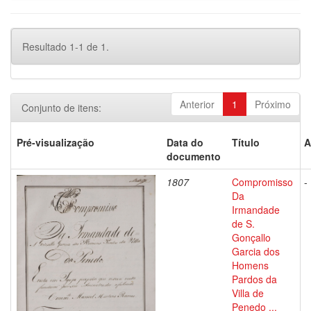
Resultado 1-1 de 1.
Anterior
1
Próximo
Conjunto de itens:
Pré-visualização
Data do
Título
A
documento
1807
Compromisso
-
Da
Irmandade
de S.
Gonçallo
Garcia dos
Homens
Pardos da
Villa de
Penedo ...