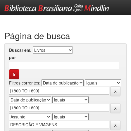
Skip
navigation
Página de busca
Buscar em:
por
Filtros correntes: