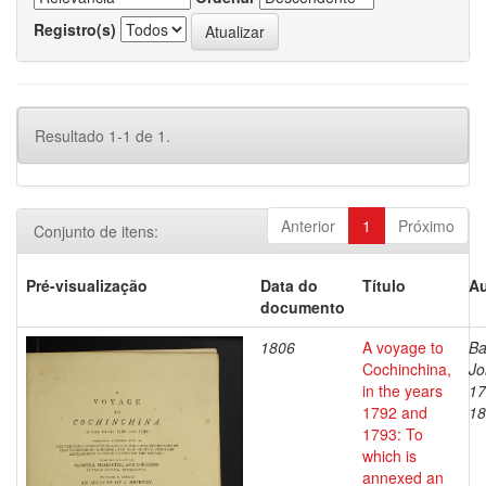
Registro(s)
Resultado 1-1 de 1.
Anterior
1
Próximo
Conjunto de itens:
Pré-visualização
Data do
Título
Au
documento
1806
A voyage to
Ba
Cochinchina,
Jo
in the years
17
1792 and
18
1793: To
which is
annexed an