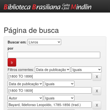
Skip
navigation
Página de busca
Buscar em:
por
Filtros correntes: