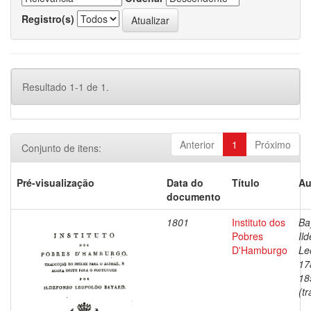
Registro(s)
Resultado 1-1 de 1.
Anterior
1
Próximo
Conjunto de itens:
Pré-visualização
Data do
Título
Au
documento
1801
Instituto dos
Ba
Pobres
Il
D'Hamburgo
Le
17
18
(tr