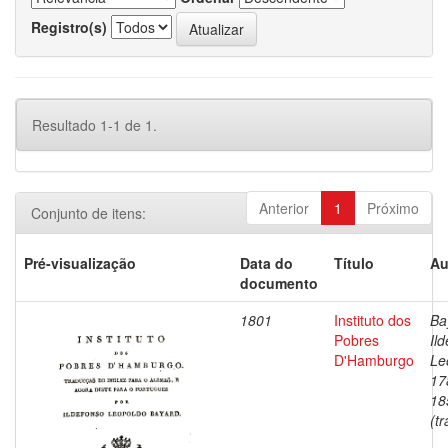
Registro(s)
Resultado 1-1 de 1.
Anterior
1
Próximo
Conjunto de itens:
Pré-visualização
Data do
Título
Au
documento
1801
Instituto dos
Ba
Pobres
Il
D'Hamburgo
Le
17
18
(tr