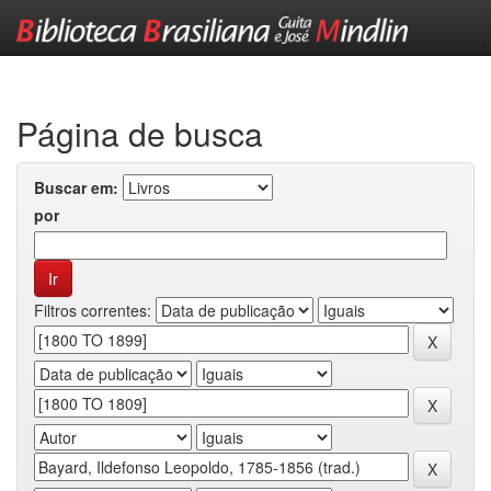
Skip
navigation
Página de busca
Buscar em:
por
Filtros correntes: