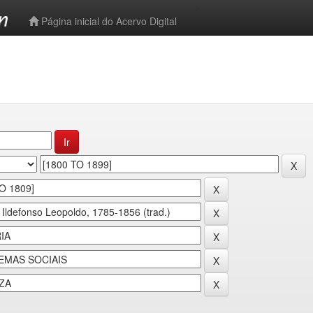
-->
Página inicial do Acervo Digital