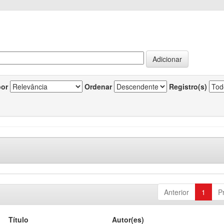
por
Ordenar
Registro(s)
Anterior
1
P
Título
Autor(es)