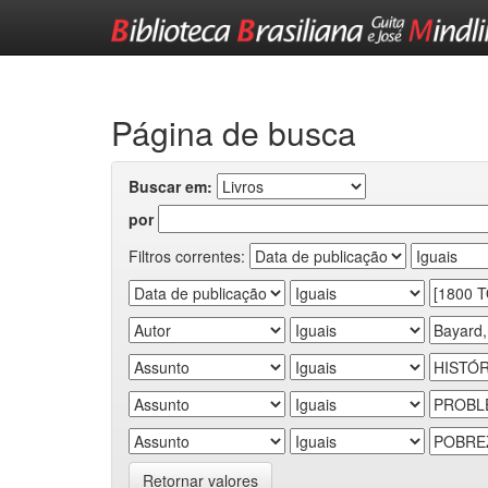
Skip
navigation
Página de busca
Buscar em:
por
Filtros correntes:
Retornar valores