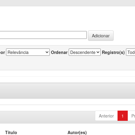
por
Ordenar
Registro(s)
Anterior
1
P
Título
Autor(es)