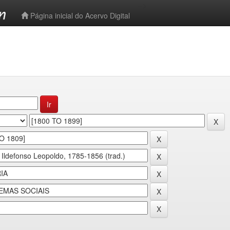
-->
Página inicial do Acervo Digital