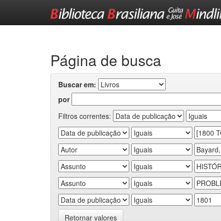
Skip
navigation
Página de busca
Buscar em:
por
Filtros correntes:
Retornar valores