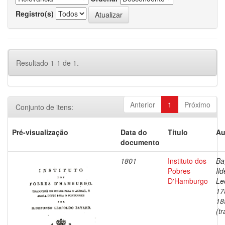
Registro(s)
Resultado 1-1 de 1.
Anterior
1
Próximo
Conjunto de itens:
Pré-visualização
Data do
Título
Au
documento
1801
Instituto dos
Ba
Pobres
Il
D'Hamburgo
Le
17
18
(tr