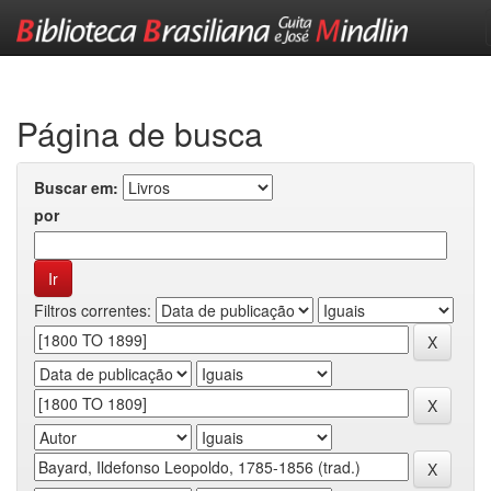
Skip
navigation
Página de busca
Buscar em:
por
Filtros correntes: