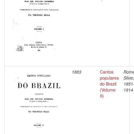
1883
Cantos
Romé
populares
Silvio
do Brazil
1851
(Volume
1914
II)