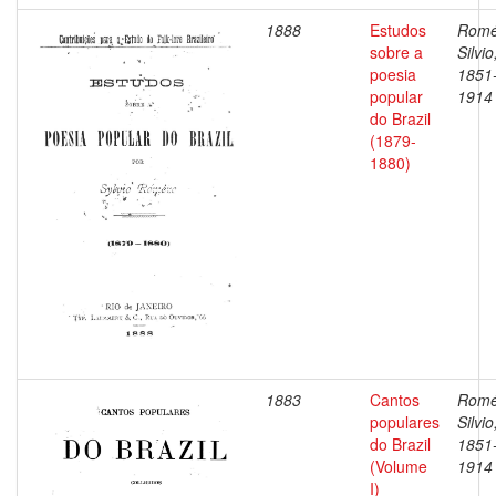
1888
Estudos
Romé
sobre a
Silvio
poesia
1851
popular
1914
do Brazil
(1879-
1880)
1883
Cantos
Romé
populares
Silvio
do Brazil
1851
(Volume
1914
I)