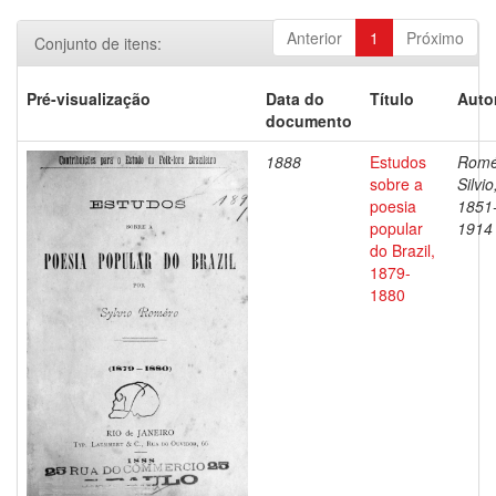
Anterior
1
Próximo
Conjunto de itens:
Pré-visualização
Data do
Título
Auto
documento
1888
Estudos
Romé
sobre a
Silvio
poesia
1851
popular
1914
do Brazil,
1879-
1880