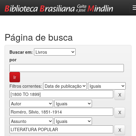
Skip
navigation
Página de busca
Buscar em:
por
Filtros correntes: