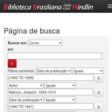
Skip
navigation
Página de busca
Buscar em:
por
Filtros correntes: