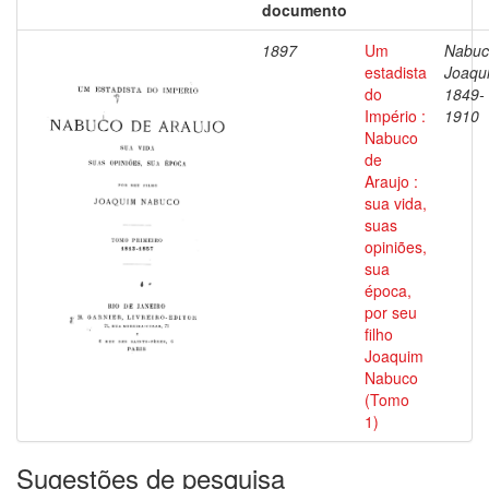
documento
1897
Um
Nabuc
estadista
Joaqu
do
1849-
Império :
1910
Nabuco
de
Araujo :
sua vida,
suas
opiniões,
sua
época,
por seu
filho
Joaquim
Nabuco
(Tomo
1)
Sugestões de pesquisa