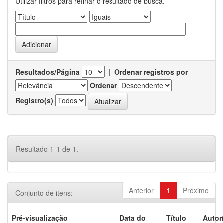
Utilizar filtros para refinar o resultado de busca.
Resultados/Página
|
Ordenar registros por
Ordenar
Registro(s)
Resultado 1-1 de 1.
Anterior
1
Próximo
Conjunto de itens:
Pré-visualização
Data do
Título
Autor