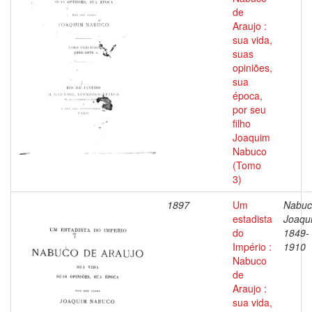
de
Araujo :
sua vida,
suas
opiniões,
sua
época,
por seu
filho
Joaquim
Nabuco
(Tomo
3)
1897
Um
Nabuc
estadista
Joaqu
do
1849-
Império :
1910
Nabuco
de
Araujo :
sua vida,