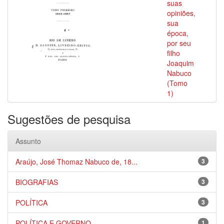
suas
opiniões,
sua
época,
por seu
filho
Joaquim
Nabuco
(Tomo
1)
Sugestões de pesquisa
Assunto
Araújo, José Thomaz Nabuco de, 18...
3
BIOGRAFIAS
3
POLÍTICA
3
POLÍTICA E GOVERNO
1