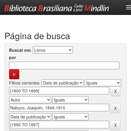
Skip
navigation
Página de busca
Buscar em:
por
Filtros correntes: