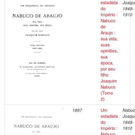
estadista
Joaqu
do
1849-
Império :
1910
Nabuco
de
Araujo :
sua vida,
suas
opiniões,
sua
época,
por seu
filho
Joaquim
Nabuco
(Tomo
2)
1897
Um
Nabuc
estadista
Joaqu
do
1849-
Império :
1910
Nabuco