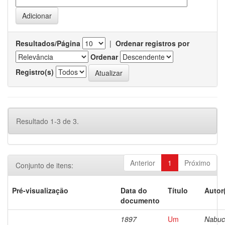
Resultados/Página
|
Ordenar registros por
Ordenar
Registro(s)
Resultado 1-3 de 3.
Anterior
1
Próximo
Conjunto de itens:
Pré-visualização
Data do
Título
Autor
documento
1897
Um
Nabuc