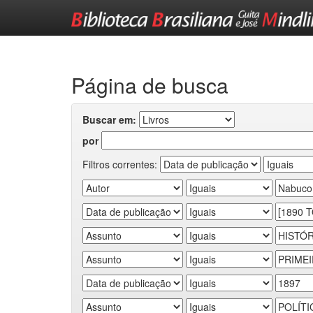
Skip
navigation
Página de busca
Buscar em:
por
Filtros correntes: