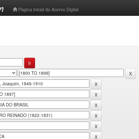
-->
Página inicial do Acervo Digital