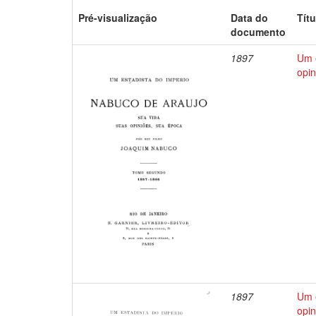
Pré-visualização
Data do
Títu
documento
1897
Um e
opin
1897
Um e
opin