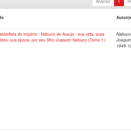
Anterior
1
P
lo
Autor(
stadista do Império : Nabuco de Araujo : sua vida, suas
Nabuco
iões, sua época, por seu filho Joaquim Nabuco (Tomo 1)
Joaqui
1849-1