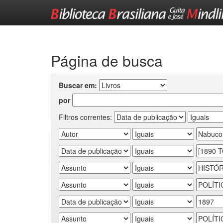
Skip
navigation
Página de busca
Buscar em:
por
Filtros correntes: