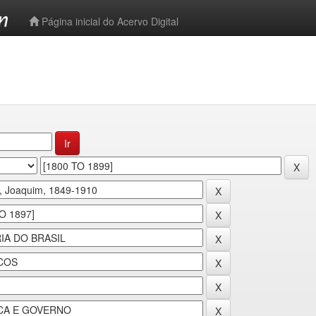
-->
Página inicial do Acervo Digital