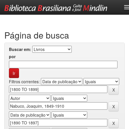
Skip
navigation
Página de busca
Buscar em:
por
Filtros correntes: