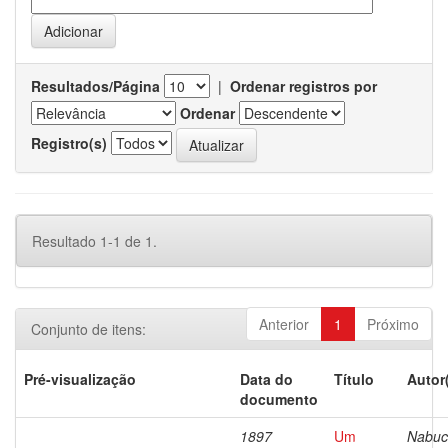
Resultados/Página
|
Ordenar registros por
Ordenar
Registro(s)
Resultado 1-1 de 1.
Anterior
1
Próximo
Conjunto de itens:
Pré-visualização
Data do
Título
Autor
documento
1897
Um
Nabuc