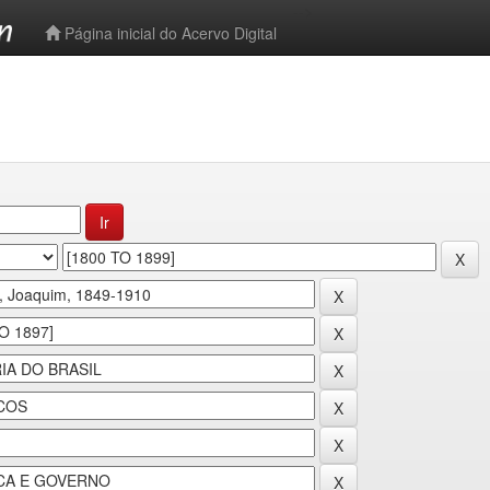
-->
Página inicial do Acervo Digital