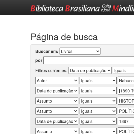
Skip
navigation
Página de busca
Buscar em:
por
Filtros correntes: