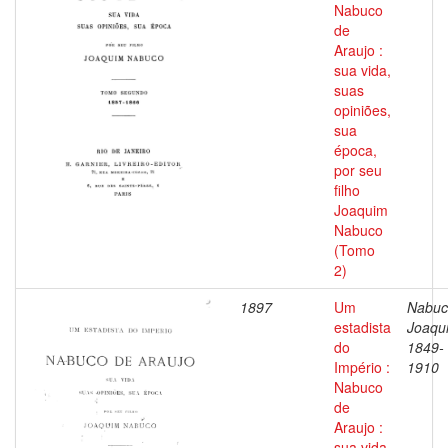
Nabuco
de
Araujo :
sua vida,
suas
opiniões,
sua
época,
por seu
filho
Joaquim
Nabuco
(Tomo
2)
1897
Um
Nabuc
estadista
Joaqu
do
1849-
Império :
1910
Nabuco
de
Araujo :
sua vida,