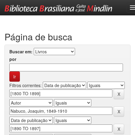
Skip
navigation
Página de busca
Buscar em:
por
Filtros correntes: