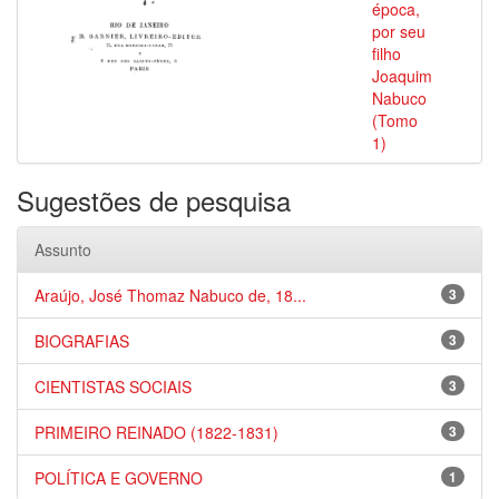
época,
por seu
filho
Joaquim
Nabuco
(Tomo
1)
Sugestões de pesquisa
Assunto
Araújo, José Thomaz Nabuco de, 18...
3
BIOGRAFIAS
3
CIENTISTAS SOCIAIS
3
PRIMEIRO REINADO (1822-1831)
3
POLÍTICA E GOVERNO
1