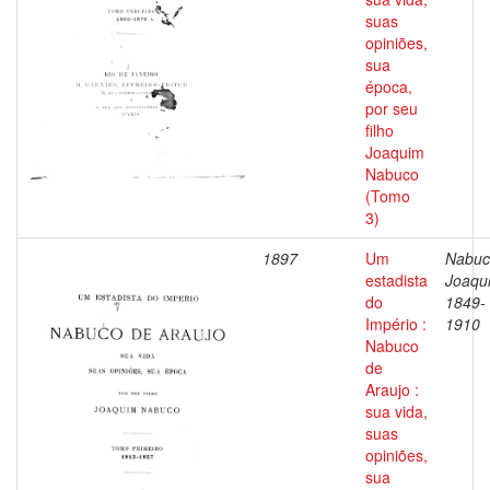
suas
opiniões,
sua
época,
por seu
filho
Joaquim
Nabuco
(Tomo
3)
1897
Um
Nabuc
estadista
Joaqu
do
1849-
Império :
1910
Nabuco
de
Araujo :
sua vida,
suas
opiniões,
sua