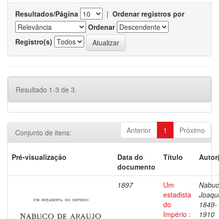
Resultados/Página
|
Ordenar registros por
Ordenar
Registro(s)
Resultado 1-3 de 3.
Anterior
1
Próximo
Conjunto de itens:
Pré-visualização
Data do
Título
Autor
documento
1897
Um
Nabuc
estadista
Joaqu
do
1849-
Império :
1910