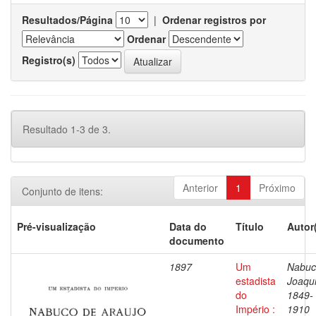
Resultados/Página
|
Ordenar registros por
Ordenar
Registro(s)
Resultado 1-3 de 3.
Anterior
1
Próximo
Conjunto de itens:
Pré-visualização
Data do
Título
Autor
documento
1897
Um
Nabuc
estadista
Joaqu
do
1849-
Império :
1910