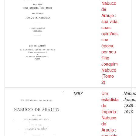
Nabuco
de
Araujo :
sua vida,
suas
opiniões,
sua
época,
por seu
filho
Joaquim
Nabuco
(Tomo
2)
1897
Um
Nabuc
estadista
Joaqu
do
1849-
Império :
1910
Nabuco
de
Araujo :
sua vida,