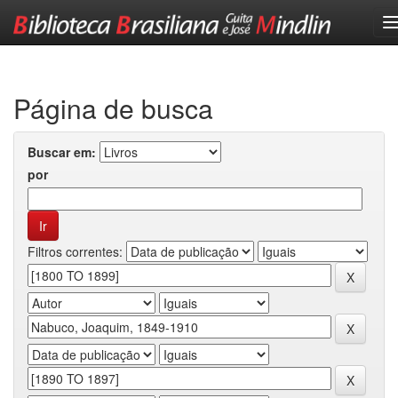
Skip
navigation
Página de busca
Buscar em:
por
Filtros correntes: