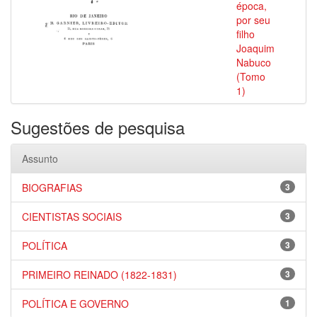
época,
por seu
filho
Joaquim
Nabuco
(Tomo
1)
Sugestões de pesquisa
Assunto
BIOGRAFIAS
3
CIENTISTAS SOCIAIS
3
POLÍTICA
3
PRIMEIRO REINADO (1822-1831)
3
POLÍTICA E GOVERNO
1