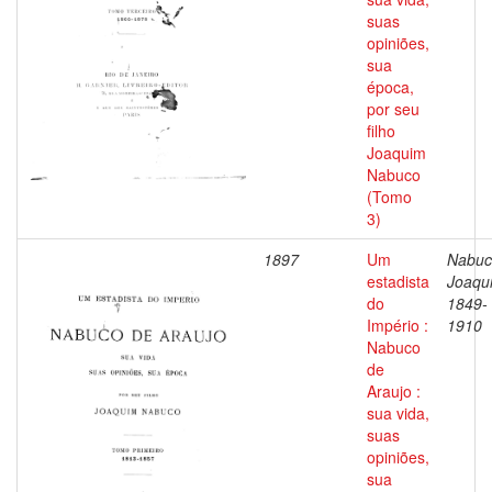
suas
opiniões,
sua
época,
por seu
filho
Joaquim
Nabuco
(Tomo
3)
1897
Um
Nabuc
estadista
Joaqu
do
1849-
Império :
1910
Nabuco
de
Araujo :
sua vida,
suas
opiniões,
sua