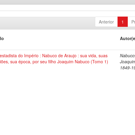
Anterior
1
P
lo
Autor(
stadista do Império : Nabuco de Araujo : sua vida, suas
Nabuco
iões, sua época, por seu filho Joaquim Nabuco (Tomo 1)
Joaqui
1849-1