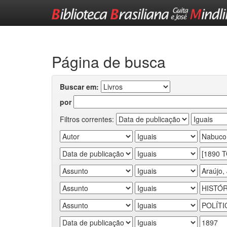
Skip
navigation
Página de busca
Buscar em:
por
Filtros correntes: