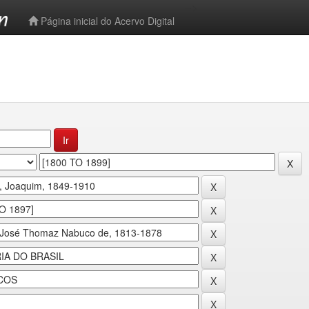
-->
Página inicial do Acervo Digital