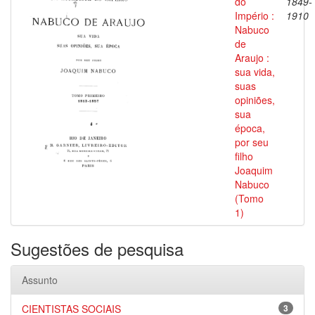
do
1849-
Império :
1910
Nabuco
de
Araujo :
sua vida,
suas
opiniões,
sua
época,
por seu
filho
Joaquim
Nabuco
(Tomo
1)
Sugestões de pesquisa
Assunto
CIENTISTAS SOCIAIS
3