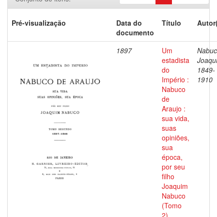
Pré-visualização
Data do
Título
Autor
documento
1897
Um
Nabuc
estadista
Joaqu
do
1849-
Império :
1910
Nabuco
de
Araujo :
sua vida,
suas
opiniões,
sua
época,
por seu
filho
Joaquim
Nabuco
(Tomo
2)