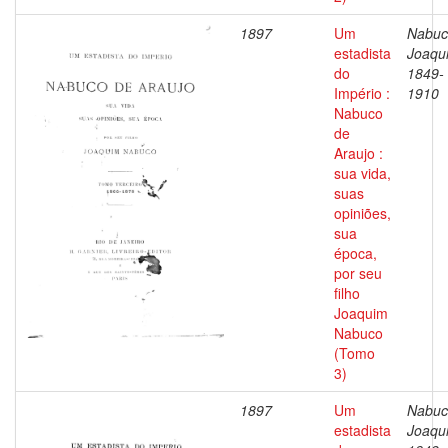
1897
Um
Nabuc
estadista
Joaqu
do
1849-
Império :
1910
Nabuco
de
Araujo :
sua vida,
suas
opiniões,
sua
época,
por seu
filho
Joaquim
Nabuco
(Tomo
3)
1897
Um
Nabuc
estadista
Joaqu