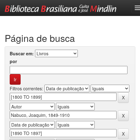
Skip
navigation
Página de busca
Buscar em:
por
Filtros correntes: