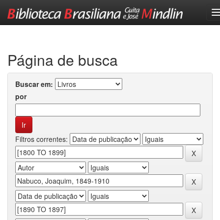
Skip
navigation
Página de busca
Buscar em:
por
Filtros correntes: