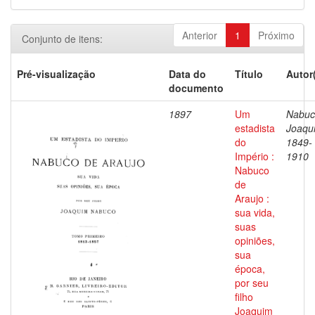
Anterior
1
Próximo
Conjunto de itens:
Pré-visualização
Data do
Título
Autor
documento
1897
Um
Nabuc
estadista
Joaqu
do
1849-
Império :
1910
Nabuco
de
Araujo :
sua vida,
suas
opiniões,
sua
época,
por seu
filho
Joaquim