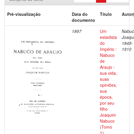
Pré-visualização
Data do
Título
Autor
documento
1897
Um
Nabuc
estadista
Joaqu
do
1849-
Império :
1910
Nabuco
de
Araujo :
sua vida,
suas
opiniões,
sua
época,
por seu
filho
Joaquim
Nabuco
(Tomo
1)