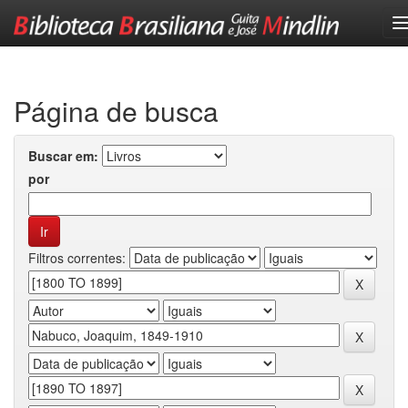
Skip
navigation
Página de busca
Buscar em:
por
Filtros correntes: