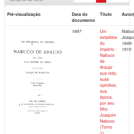
Pré-visualização
Data do
Título
Autor
documento
1897
Um
Nabuc
estadista
Joaqu
do
1849-
Império :
1910
Nabuco
de
Araujo :
sua vida,
suas
opiniões,
sua
época,
por seu
filho
Joaquim
Nabuco
(Tomo
1)