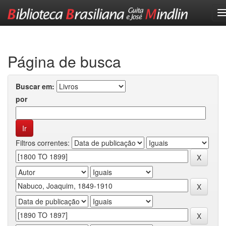
Skip
navigation
Página de busca
Buscar em:
por
Filtros correntes: