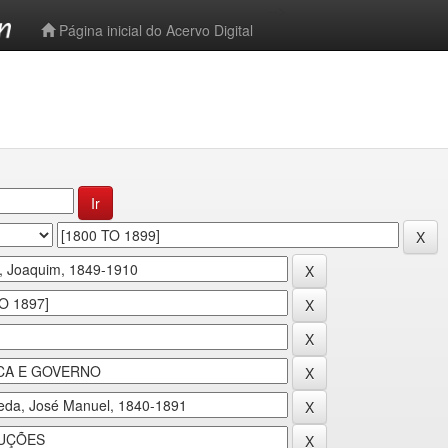
-->
Página inicial do Acervo Digital