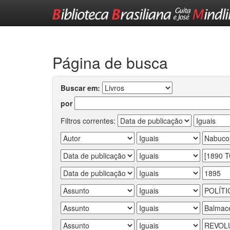
Skip
navigation
Página de busca
Buscar em:
por
Filtros correntes: