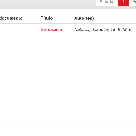
Anterior
1
P
 documento
Título
Autor(es)
Balmaceda
Nabuco, Joaquim, 1849-1910