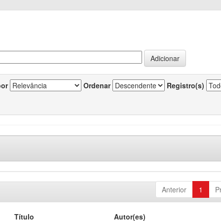
por
Ordenar
Registro(s)
Anterior
1
P
Título
Autor(es)