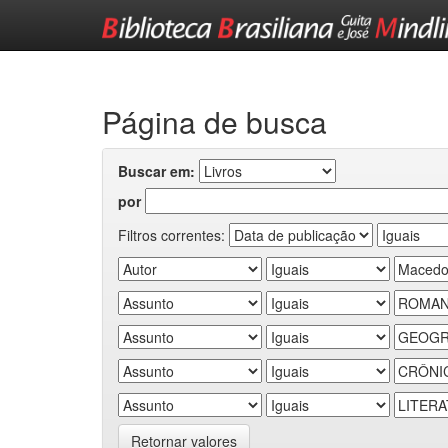
Skip
navigation
Página de busca
Buscar em:
por
Filtros correntes:
Retornar valores