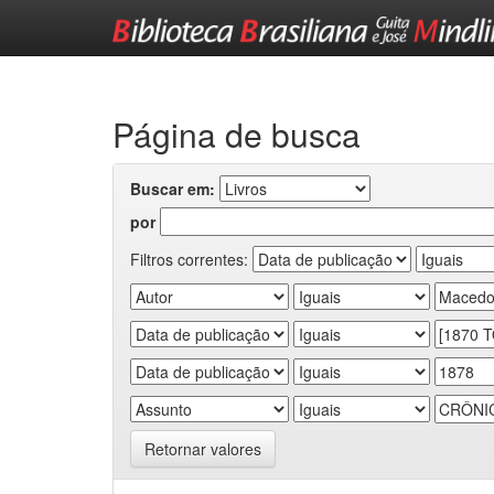
Skip
navigation
Página de busca
Buscar em:
por
Filtros correntes:
Retornar valores