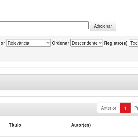
por
Ordenar
Registro(s)
Anterior
1
P
Título
Autor(es)