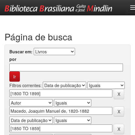
Skip
navigation
Página de busca
Buscar em:
por
Filtros correntes: