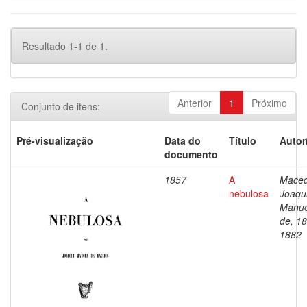
Resultado 1-1 de 1.
Anterior
1
Próximo
Conjunto de itens:
Pré-visualização
Data do
Título
Autor
documento
1857
A
Maced
nebulosa
Joaqu
Manue
de, 1
1882