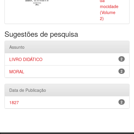
da
mocidade
(Volume
2)
Sugestões de pesquisa
Assunto
LIVRO DIDÁTICO
2
MORAL
2
Data de Publicação
1827
2