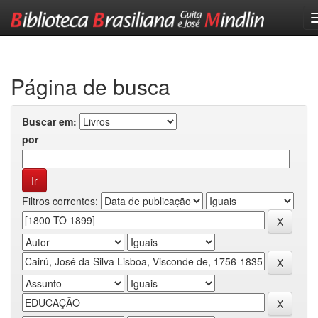
Skip
navigation
Página de busca
Buscar em:
por
Filtros correntes: