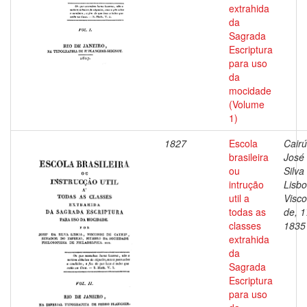
extrahida
da
Sagrada
Escriptura
para uso
da
mocidade
(Volume
1)
1827
Escola
Cairú
brasileira
José
ou
Silva
intrução
Lisbo
util a
Visc
todas as
de, 1
classes
1835
extrahida
da
Sagrada
Escriptura
para uso