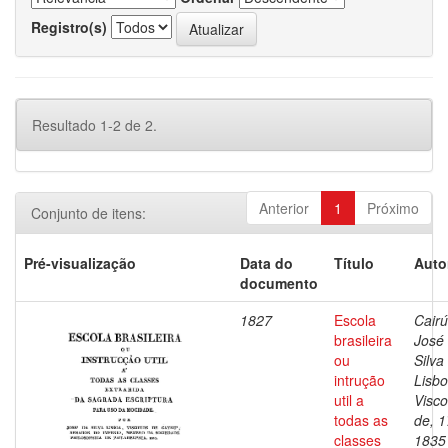
Registro(s)
Resultado 1-2 de 2.
Anterior
1
Próximo
Conjunto de itens:
Pré-visualização
Data do
Título
Auto
documento
1827
Escola
Cairú
brasileira
José
ou
Silva
intrução
Lisbo
util a
Visc
todas as
de, 1
classes
1835