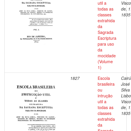
util a
Visc
todas as
de, 1
classes
1835
extrahida
da
Sagrada
Escriptura
para uso
da
mocidade
(Volume
1)
1827
Escola
Cairú
brasileira
José
ou
Silva
intrução
Lisbo
util a
Visc
todas as
de, 1
classes
1835
extrahida
da
Sagrada