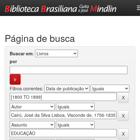
Skip
navigation
Página de busca
Buscar em:
por
Filtros correntes: