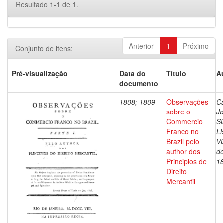
Resultado 1-1 de 1.
Anterior
1
Próximo
Conjunto de itens:
Pré-visualização
Data do
Título
A
documento
1808; 1809
Observações
Ca
sobre o
J
Commercio
Si
Franco no
Li
Brazil pelo
V
author dos
de
Principios de
1
Direito
Mercantil