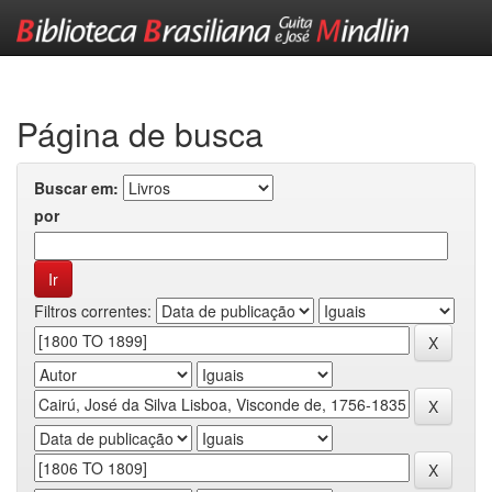
Skip
navigation
Página de busca
Buscar em:
por
Filtros correntes: