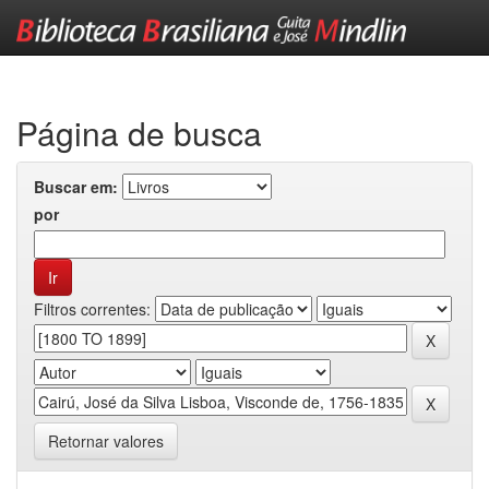
Skip
navigation
Página de busca
Buscar em:
por
Filtros correntes:
Retornar valores