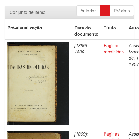
Anterior
1
Próximo
Conjunto de itens:
Pré-visualização
Data do
Título
Auto
documento
[1899];
Paginas
Assis
1899
recolhidas
Mac
de, 
1908
[1899];
Paginas
Assis