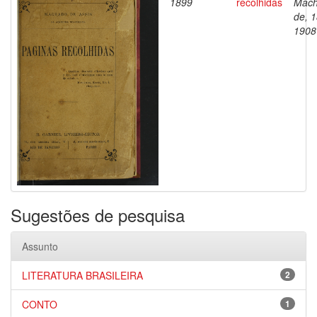
1899
recolhidas
Mac
de, 
1908
Sugestões de pesquisa
Assunto
LITERATURA BRASILEIRA
2
CONTO
1