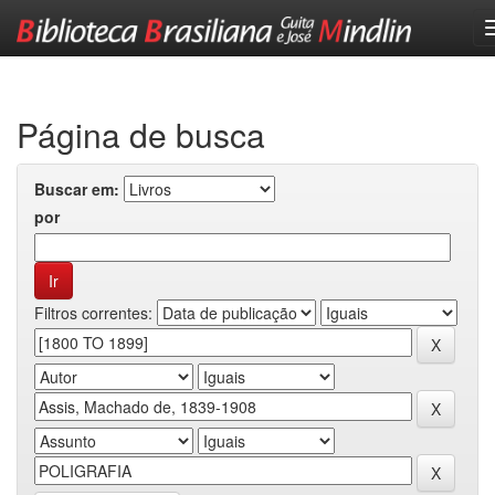
Skip
navigation
Página de busca
Buscar em:
por
Filtros correntes: