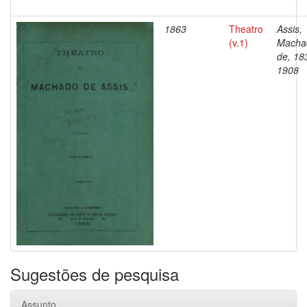
1863
Theatro
Assis,
(v.1)
Macha
de, 18
1908
Sugestões de pesquisa
Assunto