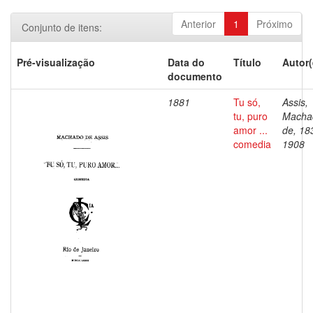
Anterior
1
Próximo
Conjunto de itens:
Pré-visualização
Data do
Título
Autor(
documento
1881
Tu só,
Assis,
tu, puro
Macha
amor ...
de, 18
comedia
1908