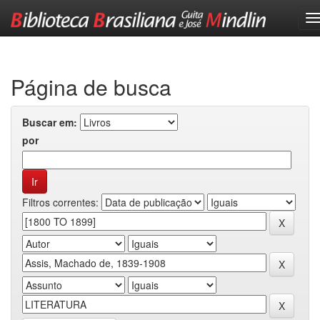
Skip
navigation
Página de busca
Buscar em:
por
Filtros correntes: