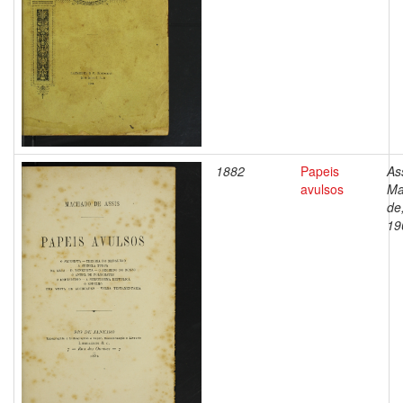
1882
Papeis
As
avulsos
Ma
de
19