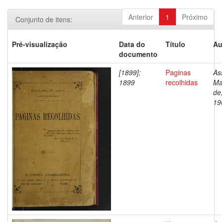
Anterior
1
Próximo
Conjunto de itens:
Pré-visualização
Data do
Título
Au
documento
[1899];
Paginas
As
1899
recolhidas
Ma
de
19