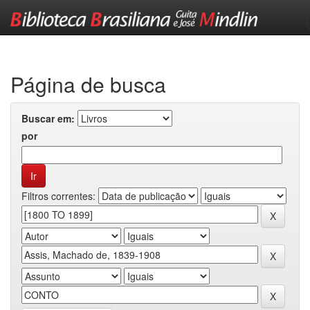
Skip
navigation
Página de busca
Buscar em:
por
Filtros correntes: