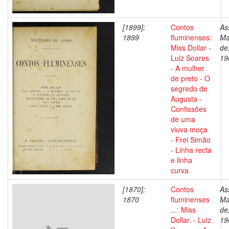
[1899];
Contos
As
1899
fluminenses:
Ma
Miss Dollar -
de
Luiz Soares
19
- A mulher
de preto - O
segredo de
Augusta -
Confissões
de uma
viuva moça
- Frei Simão
- Linha recta
e linha
curva
[1870];
Contos
As
1870
fluminenses
Ma
...: Miss
de
Dollar. - Luiz
19