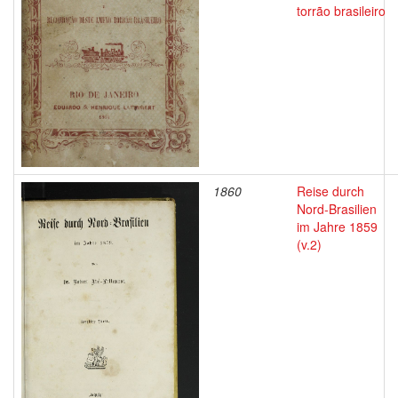
torrão brasileiro
1860
Reise durch
Nord-Brasilien
im Jahre 1859
(v.2)