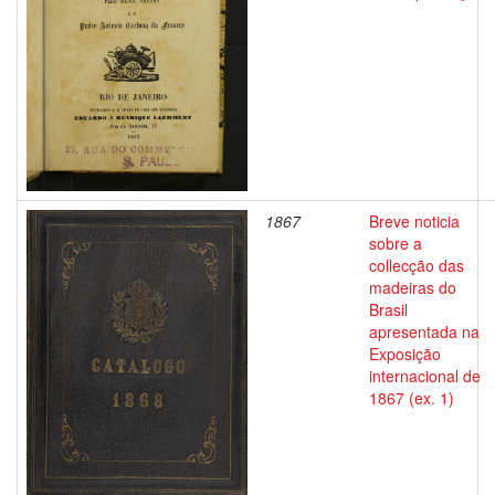
1867
Breve noticia
sobre a
collecção das
madeiras do
Brasil
apresentada na
Exposição
internacional de
1867 (ex. 1)