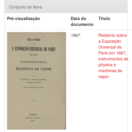
Conjunto de itens:
Pré-visualização
Data do
Título
documento
1867
Relatorio sobre
a Exposição
Universal de
Paris em 1867,
instrumentos de
physica e
machinas de
vapor