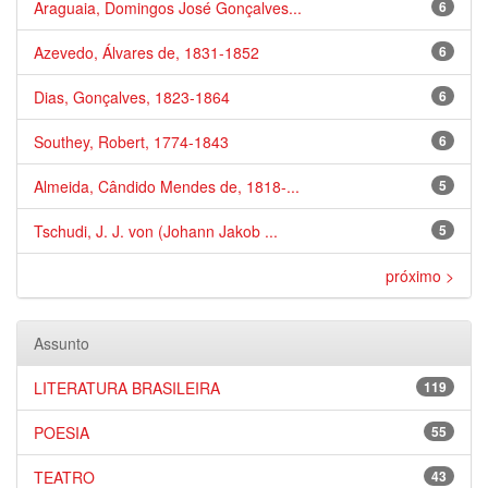
Araguaia, Domingos José Gonçalves...
6
Azevedo, Álvares de, 1831-1852
6
Dias, Gonçalves, 1823-1864
6
Southey, Robert, 1774-1843
6
Almeida, Cândido Mendes de, 1818-...
5
Tschudi, J. J. von (Johann Jakob ...
5
próximo >
Assunto
LITERATURA BRASILEIRA
119
POESIA
55
TEATRO
43