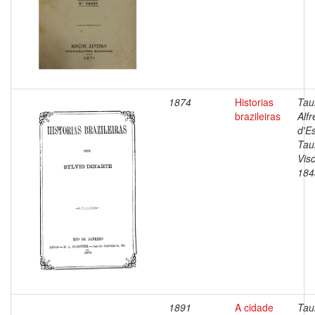
1874
Historias
Tau
brazileiras
Alf
d'E
Tau
Vis
184
1891
A cidade
Tau