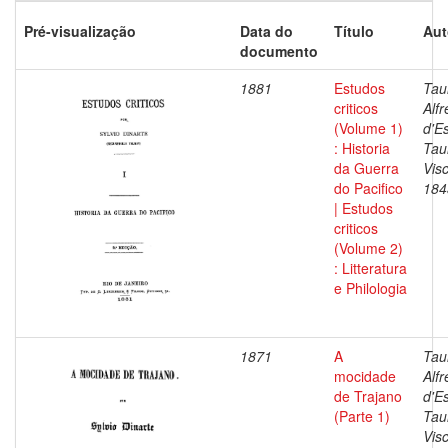
Pré-visualização
Data do
Título
Aut
documento
1881
Estudos
Tau
criticos
Alf
(Volume 1)
d'E
: Historia
Tau
da Guerra
Vis
do Pacifico
184
| Estudos
criticos
(Volume 2)
: Litteratura
e Philologia
1871
A
Tau
mocidade
Alf
de Trajano
d'E
(Parte 1)
Tau
Vis