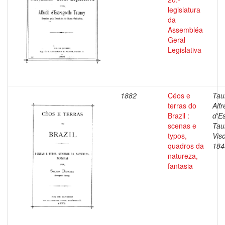
legislatura
da
Assembléa
Geral
Legislativa
1882
Céos e
Tau
terras do
Alf
Brazil :
d'E
scenas e
Tau
typos,
Vis
quadros da
184
natureza,
fantasia