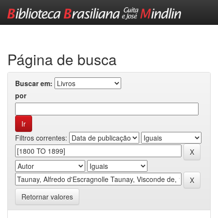
Skip
navigation
Página de busca
Buscar em:
por
Filtros correntes:
Retornar valores