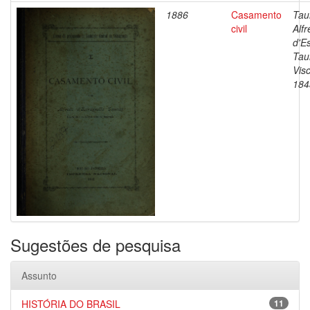
1886
Casamento
Tau
civil
Alf
d'E
Tau
Vis
184
Sugestões de pesquisa
Assunto
HISTÓRIA DO BRASIL
11