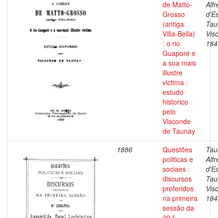
de Matto-
Alf
Grosso
d'E
(antiga
Tau
Villa-Bella)
Vis
: o rio
184
Guaporé e
a sua mais
illustre
victima :
estudo
historico
pelo
Visconde
de Taunay
1886
Questões
Tau
politicas e
Alf
sociaes :
d'E
discursos
Tau
proferidos
Vis
na primeira
184
sessão da
20.ª