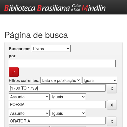
Skip
navigation
Página de busca
Buscar em:
por
Filtros correntes: