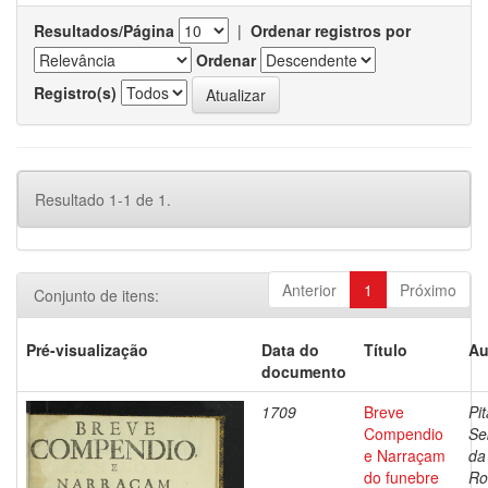
Resultados/Página
|
Ordenar registros por
Ordenar
Registro(s)
Resultado 1-1 de 1.
Anterior
1
Próximo
Conjunto de itens:
Pré-visualização
Data do
Título
Au
documento
1709
Breve
Pit
Compendio
Se
e Narraçam
da
do funebre
Ro