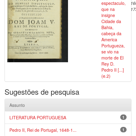
espectaculo,
16
que na
17
insigne
Cidade da
Bahia,
cabeça da
America
Portugueza,
se vio na
morte de El
Rey D.
Pedro II [...]
(e.2)
Sugestões de pesquisa
Assunto
LITERATURA PORTUGUESA
1
Pedro II, Rei de Portugal, 1648-1...
1