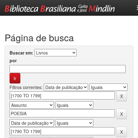
Skip
navigation
Página de busca
Buscar em:
por
Filtros correntes: