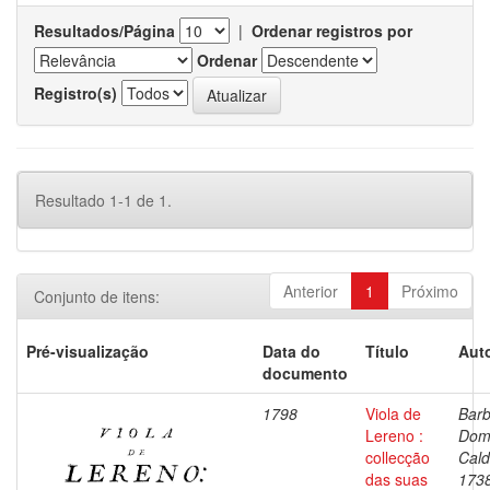
Resultados/Página
|
Ordenar registros por
Ordenar
Registro(s)
Resultado 1-1 de 1.
Anterior
1
Próximo
Conjunto de itens:
Pré-visualização
Data do
Título
Auto
documento
1798
Viola de
Barb
Lereno :
Dom
collecção
Cald
das suas
173