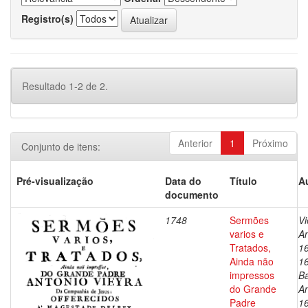
Registro(s)
Resultado 1-2 de 2.
Anterior
1
Próximo
Conjunto de itens:
Pré-visualização
Data do
Título
A
documento
1748
Sermões
Vi
varios e
An
Tratados,
1
Ainda não
1
impressos
Ba
do Grande
An
Padre
1