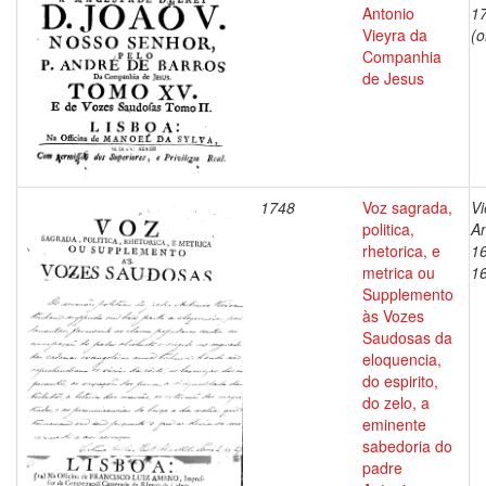
Antonio
1
Vieyra da
(o
Companhia
de Jesus
1748
Voz sagrada,
Vi
politica,
An
rhetorica, e
1
metrica ou
1
Supplemento
às Vozes
Saudosas da
eloquencia,
do espirito,
do zelo, a
eminente
sabedoria do
padre