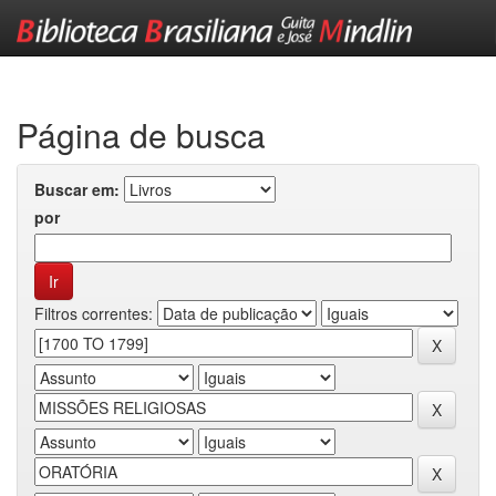
Skip
navigation
Página de busca
Buscar em:
por
Filtros correntes: