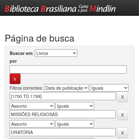
Skip
navigation
Página de busca
Buscar em:
por
Filtros correntes: