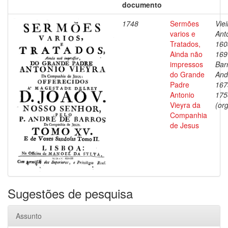
documento
1748
Sermões
Viei
varios e
Ant
Tratados,
160
Ainda não
169
impressos
Bar
do Grande
And
Padre
167
Antonio
175
Vieyra da
(org
Companhia
de Jesus
Sugestões de pesquisa
Assunto