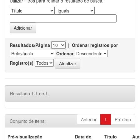
Utilizar filtros para refinar o resultado de busca.
Resultados/Página
|
Ordenar registros por
Ordenar
Registro(s)
Resultado 1-1 de 1.
Anterior
1
Próximo
Conjunto de itens:
Pré-visualização
Data do
Título
Aut