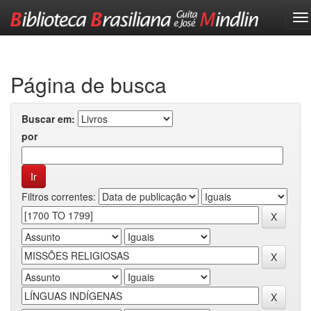
Skip
navigation
Página de busca
Buscar em:
por
Filtros correntes: