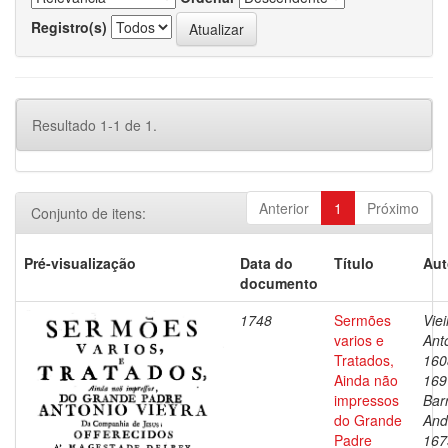
Registro(s)
Resultado 1-1 de 1.
Anterior
1
Próximo
Conjunto de itens:
Pré-visualização
Data do
Título
Aut
documento
1748
Sermões
Viei
varios e
Ant
Tratados,
160
Ainda não
169
impressos
Bar
do Grande
And
Padre
167