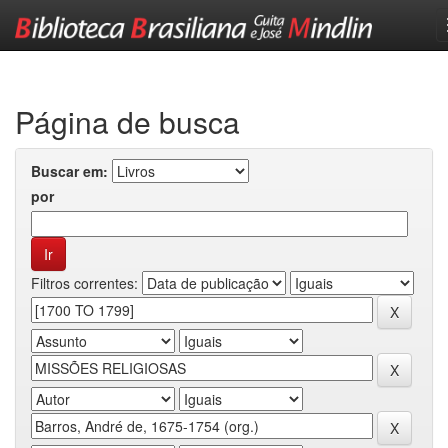
Skip
navigation
Página de busca
Buscar em:
por
Filtros correntes: