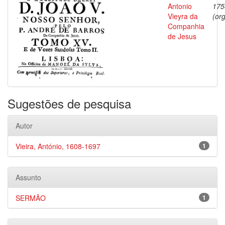
Antonio
175
Vieyra da
(org
Companhia
de Jesus
Sugestões de pesquisa
Autor
Vieira, António, 1608-1697
1
Assunto
SERMÃO
1