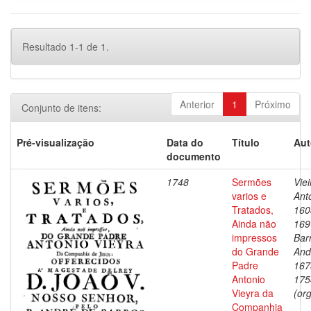
Resultado 1-1 de 1.
Anterior
1
Próximo
Conjunto de itens:
Pré-visualização
Data do
Título
Aut
documento
1748
Sermões
Viei
varios e
Ant
Tratados,
160
Ainda não
169
impressos
Bar
do Grande
And
Padre
167
Antonio
175
Vieyra da
(org
Companhia