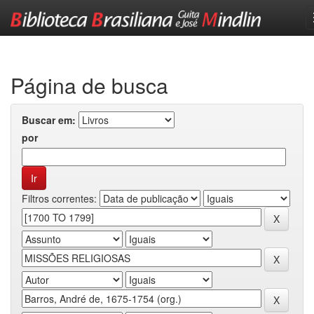
Skip
navigation
Página de busca
Buscar em:
por
Filtros correntes: