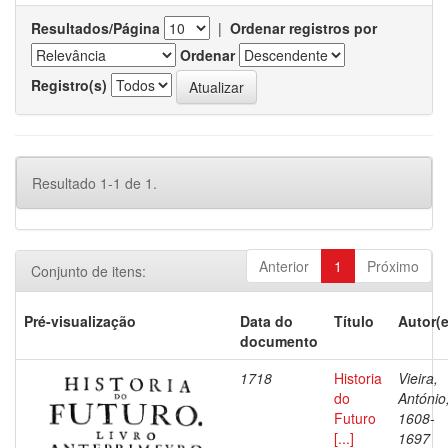
Resultados/Página
|
Ordenar registros por
Ordenar
Registro(s)
Resultado 1-1 de 1.
Anterior
1
Próximo
Conjunto de itens:
Pré-visualização
Data do
Título
Autor(e
documento
1718
Historia
Vieira,
do
António
Futuro
1608-
[...]
1697