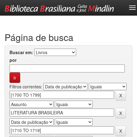
Skip
navigation
Página de busca
Buscar em:
por
Filtros correntes: