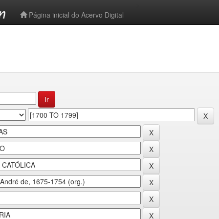
-->
Página inicial do Acervo Digital