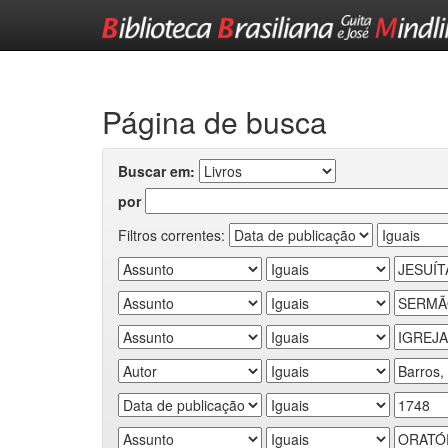
Skip
navigation
Página de busca
Buscar em:
por
Filtros correntes: