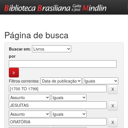
Skip
navigation
Página de busca
Buscar em:
por
Filtros correntes: