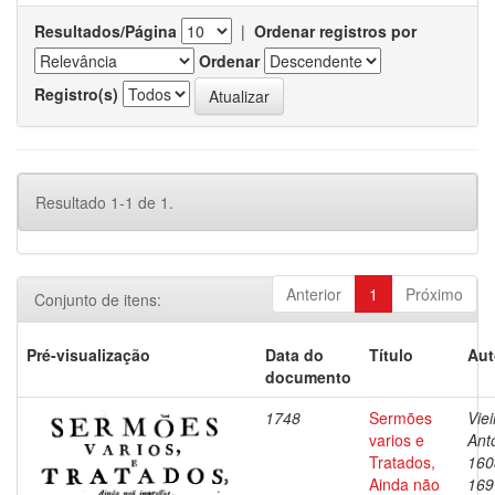
Resultados/Página
|
Ordenar registros por
Ordenar
Registro(s)
Resultado 1-1 de 1.
Anterior
1
Próximo
Conjunto de itens:
Pré-visualização
Data do
Título
Aut
documento
1748
Sermões
Viei
varios e
Ant
Tratados,
160
Ainda não
169