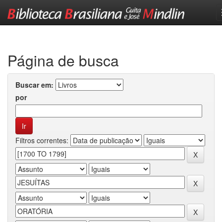
Skip
navigation
Página de busca
Buscar em:
por
Filtros correntes: