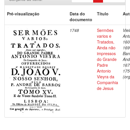
Pré-visualização
Data do
Título
Aut
documento
1748
Sermões
Viei
varios e
Ant
Tratados,
160
Ainda não
169
impressos
Bar
do Grande
And
Padre
167
Antonio
175
Vieyra da
(org
Companhia
de Jesus