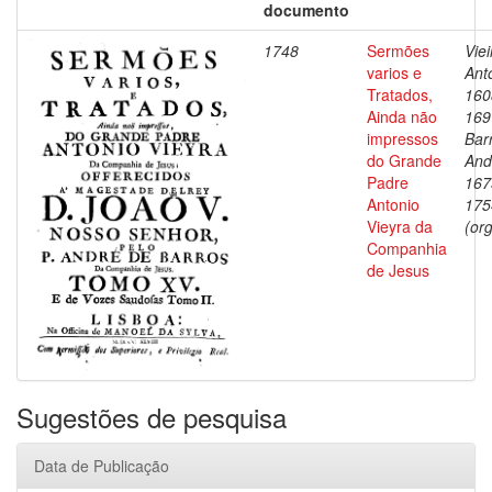
documento
1748
Sermões
Viei
varios e
Ant
Tratados,
160
Ainda não
169
impressos
Bar
do Grande
And
Padre
167
Antonio
175
Vieyra da
(org
Companhia
de Jesus
Sugestões de pesquisa
Data de Publicação