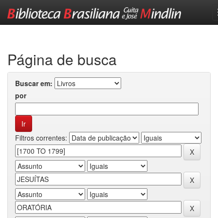
Skip
navigation
Página de busca
Buscar em:
por
Filtros correntes: