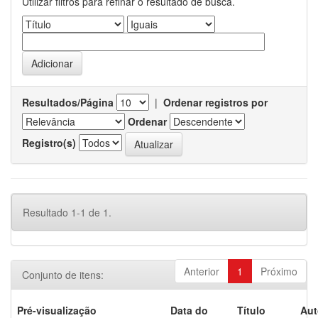
Utilizar filtros para refinar o resultado de busca.
Resultados/Página
|
Ordenar registros por
Ordenar
Registro(s)
Resultado 1-1 de 1.
Anterior
1
Próximo
Conjunto de itens:
Pré-visualização
Data do
Título
Aut