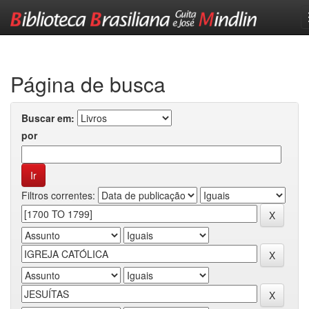
Skip
navigation
Página de busca
Buscar em:
por
Filtros correntes: