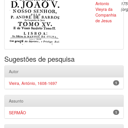
Antonio
175
Vieyra da
(org
Companhia
de Jesus
Sugestões de pesquisa
Autor
Vieira, António, 1608-1697
1
Assunto
SERMÃO
1