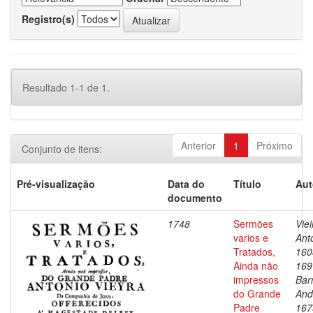
Registro(s)
Resultado 1-1 de 1.
Anterior
1
Próximo
Conjunto de itens:
Pré-visualização
Data do
Título
Aut
documento
1748
Sermões
Viei
varios e
Ant
Tratados,
160
Ainda não
169
impressos
Bar
do Grande
And
Padre
167